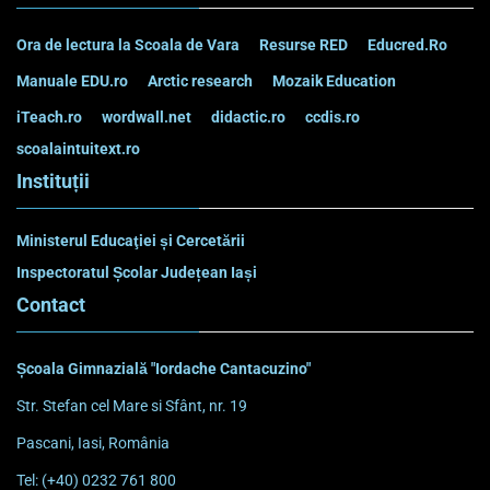
Ora de lectura la Scoala de Vara
Resurse RED
Educred.Ro
Manuale EDU.ro
Arctic research
Mozaik Education
iTeach.ro
wordwall.net
didactic.ro
ccdis.ro
scoalaintuitext.ro
Instituții
Ministerul Educaţiei și Cercetării
Inspectoratul Școlar Județean Iași
Contact
Școala Gimnazială "Iordache Cantacuzino"
Str. Stefan cel Mare si Sfânt, nr. 19
Pascani, Iasi, România
Tel: (+40) 0232 761 800