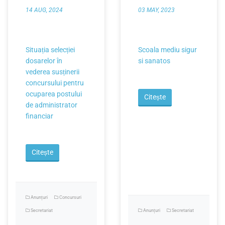
Financiar
sănătos de
14 AUG, 2024
03 MAY, 2023
învățare”
143400
Situația selecției
Scoala mediu sigur
dosarelor în
si sanatos
vederea susținerii
concursului pentru
ocuparea postului
Citește
de administrator
financiar
Citește
Anunțuri
Concursuri
Secretariat
Anunțuri
Secretariat