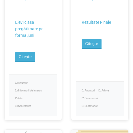
2025
Elevi clasa
Rezultate Finale
pregătitoare pe
formațiuni
Citește
Citește
Anunțuri
Informatii de Interes
Anunțuri
Arhiva
Public
Concursuri
Secretariat
Secretariat