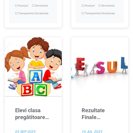
Anunțuri
Secretariat
Anunțuri
Secretariat
Transparenta Decizionala
Transparenta Decizionala
Elevi clasa
Rezultate
pregătitoare
Finale
pe formațiuni
Evaluare
Nationala
05 SEP, 2025
10 JUL, 2025