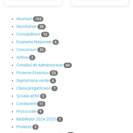
Anunțuri
154
Secretariat
36
Contabilitate
12
Examene Naționale
6
Concursuri
33
Arhiva
2
Consiliul de Administratie
60
Proiecte Erasmus
23
Saptamana verde
6
Clasa pregatitoare
7
Școala altfel
2
Conducere
11
Protocoale
9
Mobilitate 2024-2025
1
Proiecte
3