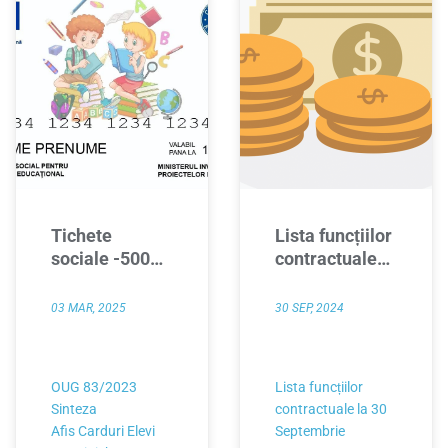
Tichete
Lista funcțiilor
sociale -500
contractuale
lei OUG
septembrie
83/2023
2024
03 MAR, 2025
30 SEP, 2024
OUG 83/2023
Lista funcțiilor
Sinteza
contractuale la 30
Afis Carduri Elevi
Septembrie