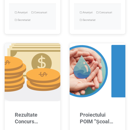
Anunțuri
Concursuri
Anunțuri
Concursuri
Secretariat
Secretariat
Rezultate
Proiectului
Concurs
POIM ”Școala
Administrator
mediu sigur și